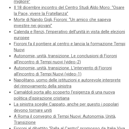
migliore”
Il 18 dicembre incontro del Centro Studi Aldo Moro: “Osare
la Pace, vivere la Fratellanza”
Morte di Nando Gigli, Fioroni: “Un amico che sapeva
investire nei giovani”
Calenda e Renzi, l’imperativo dell’unità in vista delle elezioni
europee
Fioroni fa il pontiere al centro e lancia la formazione Tempi
Nuovi
Autonomie, unità, transizione. Le conclusioni di Fioroni
all’incontro di Tempi nuovi (video-2)
Autonomie, unità, transizione. L’intervento di Fioroni
all’incontro di Tempi Nuovi (video-1)
Napolitano, uomo delle istituzioni e autorevole interprete
del rinnovamento della sinistra
Camaldoli porta allo scoperto l’esigenza di una nuova
politica d’ispirazione cristiana
La sinistra sceglie Cappato, anche per questo i popolari
devono tornare uniti
A Roma il convegno di Tempi Nuovi: Autonomia, Unità,
Transizione
Fioroni al dibattito “Palla al Centro” promosso da Italia Viva