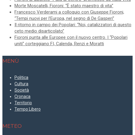
Morte Moscatelli, Fioroni: “È stato maestro di vita”
Francesco Verderami a colloquio con Giuseppe Fioroni,
“Tempi nuovi per l’Europa, nel segno di De Gasperi”
Il ritorno in campo dei Popolari: “Noi, catalizzatori di questo
ceto medio disarticolato”
Fioroni punta alle Europee con il nuovo centro. I “Popolari
uniti” corteggiano FI, Calenda, Renzi e Moratti
MENÙ
Politica
Cultura
Società
Cronaca
Territorio
Tempo Libero
METEO