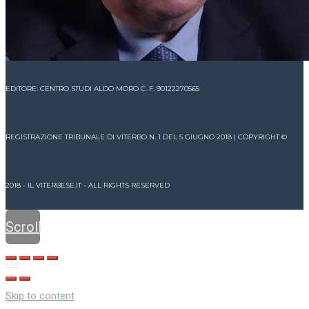
EDITORE: CENTRO STUDI ALDO MORO C. F. 90122270565
REGISTRAZIONE TRIBUNALE DI VITERBO N. 1 DEL 5 GIUGNO 2018 | COPYRIGHT ©
2018 - IL VITERBESE.IT - ALL RIGHTS RESERVED
Scroll
to
top
Skip to content