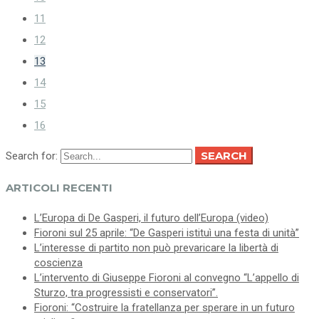
11
12
13
14
15
16
SEARCH
Search for:
ARTICOLI RECENTI
L’Europa di De Gasperi, il futuro dell’Europa (video)
Fioroni sul 25 aprile: “De Gasperi istituì una festa di unità”
L’interesse di partito non può prevaricare la libertà di
coscienza
L’intervento di Giuseppe Fioroni al convegno “L’appello di
Sturzo, tra progressisti e conservatori”.
Fioroni: “Costruire la fratellanza per sperare in un futuro