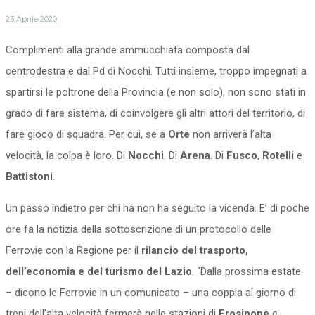
23 Aprile 2020
Complimenti alla grande ammucchiata composta dal
centrodestra e dal Pd di Nocchi. Tutti insieme, troppo impegnati a
spartirsi le poltrone della Provincia (e non solo), non sono stati in
grado di fare sistema, di coinvolgere gli altri attori del territorio, di
fare gioco di squadra. Per cui, se a
Orte
non arriverà l’alta
velocità, la colpa è loro. Di
Nocchi
. Di
Arena
. Di
Fusco
,
Rotelli
e
Battistoni
.
Un passo indietro per chi ha non ha seguito la vicenda. E’ di poche
ore fa la notizia della sottoscrizione di un protocollo delle
Ferrovie con la Regione per il
rilancio del trasporto,
dell’economia e del turismo del Lazio
. “Dalla prossima estate
– dicono le Ferrovie in un comunicato – una coppia al giorno di
treni dell’alta velocità fermerà nelle stazioni di
Frosinone
e