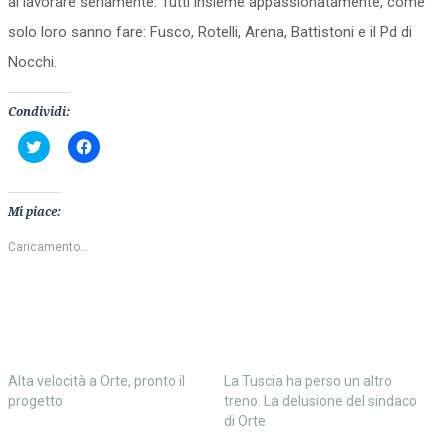
al lavorare seriamente. Tutti insieme appassionatamente, come
solo loro sanno fare: Fusco, Rotelli, Arena, Battistoni e il Pd di
Nocchi.
Condividi:
Fai
Fai
clic
clic
qui
per
per
condividere
condividere
su
su
Facebook
Mi piace:
Twitter
(Si
(Si
apre
apre
in
Caricamento...
in
una
una
nuova
nuova
finestra)
finestra)
Alta velocità a Orte, pronto il
La Tuscia ha perso un altro
progetto
treno. La delusione del sindaco
di Orte