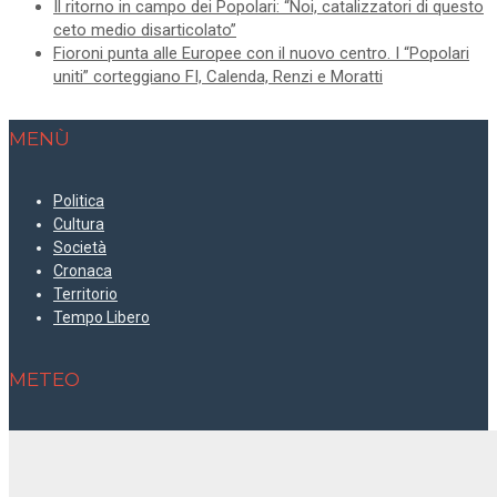
Il ritorno in campo dei Popolari: “Noi, catalizzatori di questo
ceto medio disarticolato”
Fioroni punta alle Europee con il nuovo centro. I “Popolari
uniti” corteggiano FI, Calenda, Renzi e Moratti
MENÙ
Politica
Cultura
Società
Cronaca
Territorio
Tempo Libero
METEO