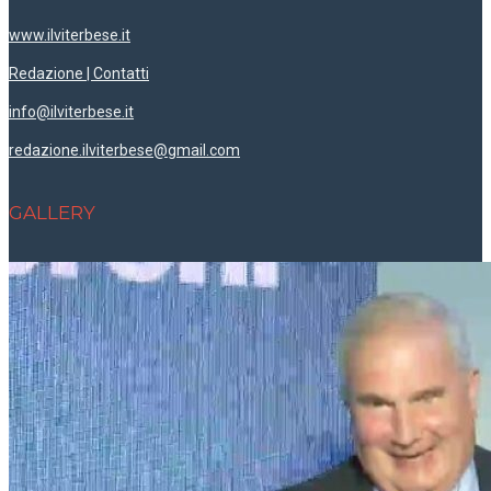
www.ilviterbese.it
Redazione | Contatti
info@ilviterbese.it
redazione.ilviterbese@gmail.com
GALLERY