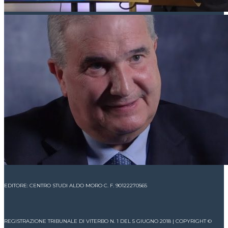
EDITORE: CENTRO STUDI ALDO MORO C. F. 90122270565
REGISTRAZIONE TRIBUNALE DI VITERBO N. 1 DEL 5 GIUGNO 2018 | COPYRIGHT ©