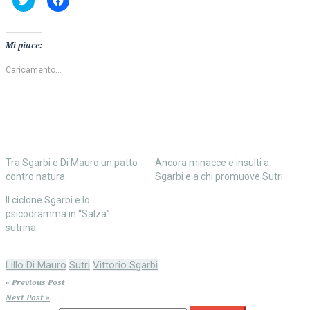
clic
clic
qui
per
per
condividere
condividere
su
su
Facebook
Mi piace:
Twitter
(Si
(Si
apre
apre
in
Caricamento...
in
una
una
nuova
nuova
finestra)
finestra)
Tra Sgarbi e Di Mauro un patto
Ancora minacce e insulti a
contro natura
Sgarbi e a chi promuove Sutri
Il ciclone Sgarbi e lo
psicodramma in “Salza”
sutrina
Lillo Di Mauro
Sutri
Vittorio Sgarbi
« Previous Post
Next Post »