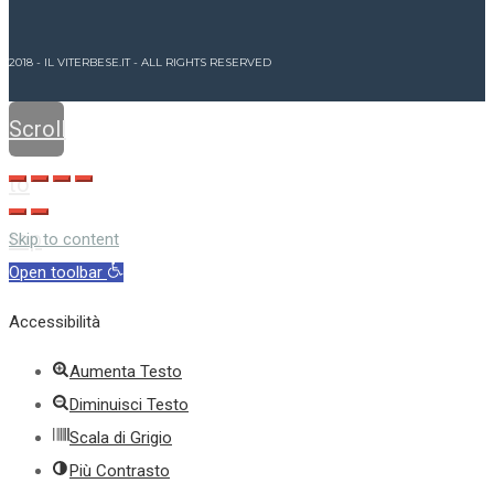
2018 - IL VITERBESE.IT - ALL RIGHTS RESERVED
Scroll
to
top
Skip to content
Open toolbar
Accessibilità
Aumenta Testo
Diminuisci Testo
Scala di Grigio
Più Contrasto