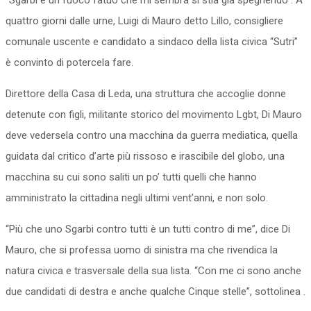
“Sgarbi è un fuoco fatuo che mi sembra si stia già spegnendo”. A
quattro giorni dalle urne, Luigi di Mauro detto Lillo, consigliere
comunale uscente e candidato a sindaco della lista civica “Sutri”
è convinto di potercela fare.
Direttore della Casa di Leda, una struttura che accoglie donne
detenute con figli, militante storico del movimento Lgbt, Di Mauro
deve vedersela contro una macchina da guerra mediatica, quella
guidata dal critico d’arte più rissoso e irascibile del globo, una
macchina su cui sono saliti un po’ tutti quelli che hanno
amministrato la cittadina negli ultimi vent’anni, e non solo.
“Più che uno Sgarbi contro tutti è un tutti contro di me”, dice Di
Mauro, che si professa uomo di sinistra ma che rivendica la
natura civica e trasversale della sua lista. “Con me ci sono anche
due candidati di destra e anche qualche Cinque stelle”, sottolinea .