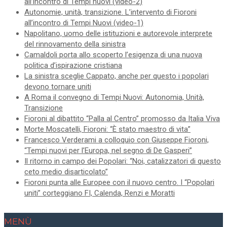
all’incontro di Tempi nuovi (video-2)
Autonomie, unità, transizione. L’intervento di Fioroni
all’incontro di Tempi Nuovi (video-1)
Napolitano, uomo delle istituzioni e autorevole interprete
del rinnovamento della sinistra
Camaldoli porta allo scoperto l’esigenza di una nuova
politica d’ispirazione cristiana
La sinistra sceglie Cappato, anche per questo i popolari
devono tornare uniti
A Roma il convegno di Tempi Nuovi: Autonomia, Unità,
Transizione
Fioroni al dibattito “Palla al Centro” promosso da Italia Viva
Morte Moscatelli, Fioroni: “È stato maestro di vita”
Francesco Verderami a colloquio con Giuseppe Fioroni,
“Tempi nuovi per l’Europa, nel segno di De Gasperi”
Il ritorno in campo dei Popolari: “Noi, catalizzatori di questo
ceto medio disarticolato”
Fioroni punta alle Europee con il nuovo centro. I “Popolari
uniti” corteggiano FI, Calenda, Renzi e Moratti
MENÙ