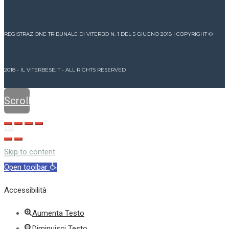
REGISTRAZIONE TRIBUNALE DI VITERBO N. 1 DEL 5 GIUGNO 2018 | COPYRIGHT ©
2018 - IL VITERBESE.IT - ALL RIGHTS RESERVED
Scroll
to
top
Skip to content
Open toolbar
Accessibilità
Aumenta Testo
Diminuisci Testo