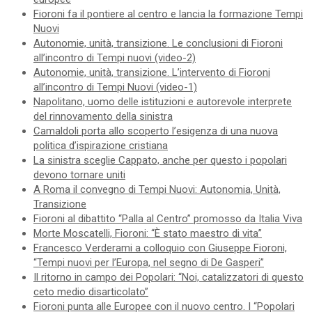
Fioroni fa il pontiere al centro e lancia la formazione Tempi
Nuovi
Autonomie, unità, transizione. Le conclusioni di Fioroni
all’incontro di Tempi nuovi (video-2)
Autonomie, unità, transizione. L’intervento di Fioroni
all’incontro di Tempi Nuovi (video-1)
Napolitano, uomo delle istituzioni e autorevole interprete
del rinnovamento della sinistra
Camaldoli porta allo scoperto l’esigenza di una nuova
politica d’ispirazione cristiana
La sinistra sceglie Cappato, anche per questo i popolari
devono tornare uniti
A Roma il convegno di Tempi Nuovi: Autonomia, Unità,
Transizione
Fioroni al dibattito “Palla al Centro” promosso da Italia Viva
Morte Moscatelli, Fioroni: “È stato maestro di vita”
Francesco Verderami a colloquio con Giuseppe Fioroni,
“Tempi nuovi per l’Europa, nel segno di De Gasperi”
Il ritorno in campo dei Popolari: “Noi, catalizzatori di questo
ceto medio disarticolato”
Fioroni punta alle Europee con il nuovo centro. I “Popolari