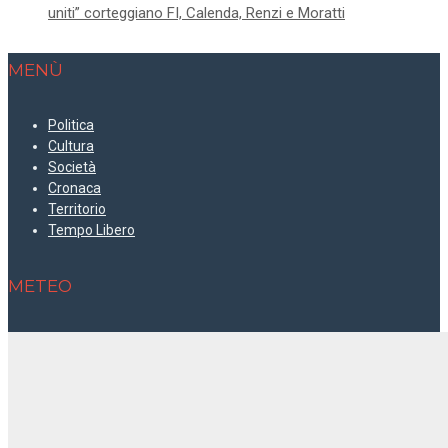
uniti” corteggiano FI, Calenda, Renzi e Moratti
MENÙ
Politica
Cultura
Società
Cronaca
Territorio
Tempo Libero
METEO