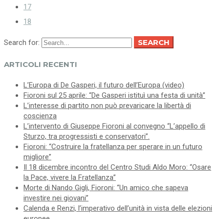
17
18
SEARCH
Search for:
ARTICOLI RECENTI
L’Europa di De Gasperi, il futuro dell’Europa (video)
Fioroni sul 25 aprile: “De Gasperi istituì una festa di unità”
L’interesse di partito non può prevaricare la libertà di
coscienza
L’intervento di Giuseppe Fioroni al convegno “L’appello di
Sturzo, tra progressisti e conservatori”.
Fioroni: “Costruire la fratellanza per sperare in un futuro
migliore”
Il 18 dicembre incontro del Centro Studi Aldo Moro: “Osare
la Pace, vivere la Fratellanza”
Morte di Nando Gigli, Fioroni: “Un amico che sapeva
investire nei giovani”
Calenda e Renzi, l’imperativo dell’unità in vista delle elezioni
europee