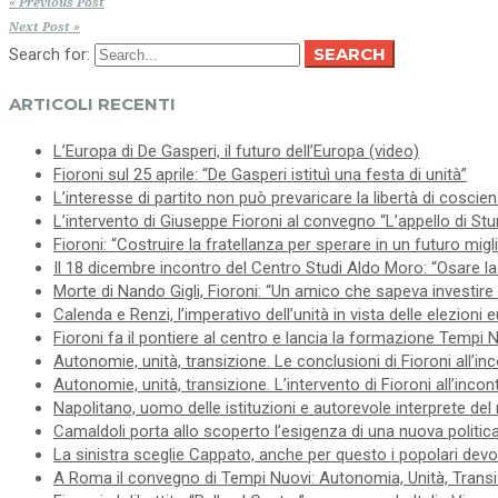
« Previous Post
Next Post »
SEARCH
Search for:
ARTICOLI RECENTI
L’Europa di De Gasperi, il futuro dell’Europa (video)
Fioroni sul 25 aprile: “De Gasperi istituì una festa di unità”
L’interesse di partito non può prevaricare la libertà di coscie
L’intervento di Giuseppe Fioroni al convegno “L’appello di Stur
Fioroni: “Costruire la fratellanza per sperare in un futuro migl
Il 18 dicembre incontro del Centro Studi Aldo Moro: “Osare la 
Morte di Nando Gigli, Fioroni: “Un amico che sapeva investire 
Calenda e Renzi, l’imperativo dell’unità in vista delle elezioni
Fioroni fa il pontiere al centro e lancia la formazione Tempi 
Autonomie, unità, transizione. Le conclusioni di Fioroni all’in
Autonomie, unità, transizione. L’intervento di Fioroni all’inco
Napolitano, uomo delle istituzioni e autorevole interprete del
Camaldoli porta allo scoperto l’esigenza di una nuova politica
La sinistra sceglie Cappato, anche per questo i popolari devo
A Roma il convegno di Tempi Nuovi: Autonomia, Unità, Trans