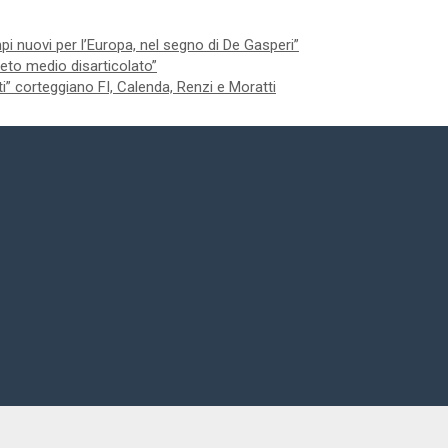
 nuovi per l’Europa, nel segno di De Gasperi”
 ceto medio disarticolato”
ti” corteggiano FI, Calenda, Renzi e Moratti