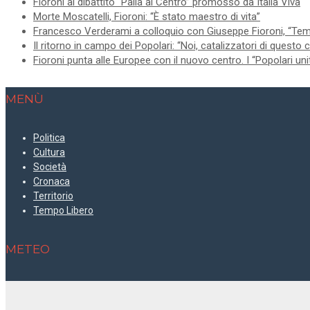
Fioroni al dibattito “Palla al Centro” promosso da Italia Viva
Morte Moscatelli, Fioroni: “È stato maestro di vita”
Francesco Verderami a colloquio con Giuseppe Fioroni, “Tempi
Il ritorno in campo dei Popolari: “Noi, catalizzatori di questo
Fioroni punta alle Europee con il nuovo centro. I “Popolari uni
MENÙ
Politica
Cultura
Società
Cronaca
Territorio
Tempo Libero
METEO