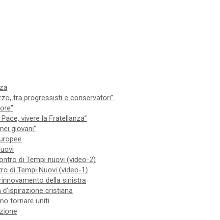
nza
zo, tra progressisti e conservatori”.
iore”
Pace, vivere la Fratellanza”
nei giovani”
 europee
Nuovi
contro di Tempi nuovi (video-2)
ntro di Tempi Nuovi (video-1)
 rinnovamento della sinistra
 d’ispirazione cristiana
no tornare uniti
izione