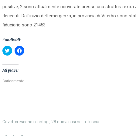
positive, 2 sono attualmente ricoverate presso una struttura extra 
deceduti. Dall’inizio dell’emergenza, in provincia di Viterbo sono st
fiduciario sono 21453.
Condividi:
Fai
Fai
clic
clic
qui
per
per
condividere
condividere
su
su
Facebook
Mi piace:
Twitter
(Si
(Si
apre
apre
in
Caricamento...
in
una
una
nuova
nuova
finestra)
finestra)
Covid: crescono i contagi, 28 nuovi casi nella Tuscia