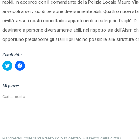
rapidi, in accordo con il comandante della Polizia Locale Mauro Vinci
ai veicoli a servizio di persone diversamente abili. Quattro nuovi sta
civiltà verso i nostri concittadini appartenenti a categorie fragili”. 
destinare a persone diversamente abili, nel rispetto sia dell’Aism che
opportuno predisporre gli stalli il più vicino possibile alle strutture
Condividi:
Fai
Fai
clic
clic
qui
per
per
condividere
condividere
su
su
Facebook
Mi piace:
Twitter
(Si
(Si
apre
apre
in
Caricamento...
in
una
una
nuova
nuova
finestra)
finestra)
Parcheggi, tolleranza zero solo in centro. E il resto della città?