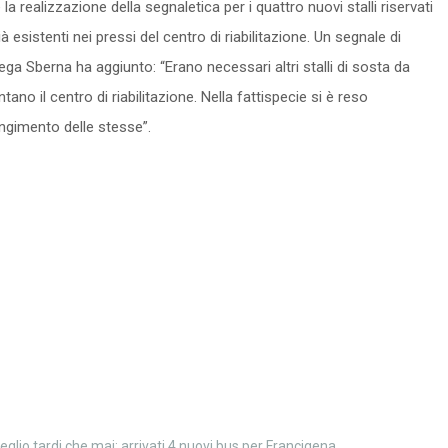
 realizzazione della segnaletica per i quattro nuovi stalli riservati
 esistenti nei pressi del centro di riabilitazione. Un segnale di
llega Sberna ha aggiunto: “Erano necessari altri stalli di sosta da
no il centro di riabilitazione. Nella fattispecie si è reso
iungimento delle stesse”.
eglio tardi che mai: arrivati 4 nuovi bus per Francigena