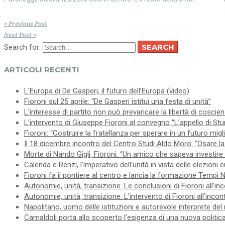
« Previous Post
Next Post »
SEARCH
Search for:
ARTICOLI RECENTI
L’Europa di De Gasperi, il futuro dell’Europa (video)
Fioroni sul 25 aprile: “De Gasperi istituì una festa di unità”
L’interesse di partito non può prevaricare la libertà di coscie
L’intervento di Giuseppe Fioroni al convegno “L’appello di Stur
Fioroni: “Costruire la fratellanza per sperare in un futuro migl
Il 18 dicembre incontro del Centro Studi Aldo Moro: “Osare la 
Morte di Nando Gigli, Fioroni: “Un amico che sapeva investire 
Calenda e Renzi, l’imperativo dell’unità in vista delle elezioni
Fioroni fa il pontiere al centro e lancia la formazione Tempi 
Autonomie, unità, transizione. Le conclusioni di Fioroni all’in
Autonomie, unità, transizione. L’intervento di Fioroni all’inco
Napolitano, uomo delle istituzioni e autorevole interprete del
Camaldoli porta allo scoperto l’esigenza di una nuova politica