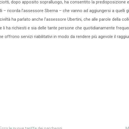
otti, dopo apposito sopralluogo, ha consentito la predisposizione e la
lli – ricorda l’assessore Sberna – che vanno ad aggiungersi a quelli già
Di civiltà ha parlato anche l’assessore Ubertini, che alle parole della co
 li ha richiesti e sia delle tante persone che quotidianamente frequenta
 che offrono servizi riabilitativi in modo da rendere più agevole il ragg
Ecco le nuove tariffe dei parcheggi
M