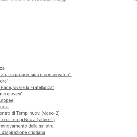
nza
zo, tra progressisti e conservatori”.
iore”
Pace, vivere la Fratellanza”
nei giovani”
 europee
Nuovi
contro di Tempi nuovi (video-2)
ntro di Tempi Nuovi (video-1)
 rinnovamento della sinistra
 d’ispirazione cristiana