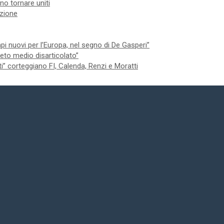
no tornare uniti
izione
 nuovi per l’Europa, nel segno di De Gasperi”
 ceto medio disarticolato”
ti” corteggiano FI, Calenda, Renzi e Moratti