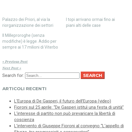
Palazzo dei Priori, al via la
I topi arrivano ormai fino ai
riorganizzazione dei settori
piani alti delle case
Il Milleproroghe (senza
modifiche) è legge. Addio per
sempre ai 17 milioni di Viterbo
« Previous Post
Next Post »
SEARCH
Search for:
ARTICOLI RECENTI
L’Europa di De Gasperi, il futuro dell’Europa (video)
Fioroni sul 25 aprile: “De Gasperi istituì una festa di unità”
L’interesse di partito non può prevaricare la libertà di
coscienza
L’intervento di Giuseppe Fioroni al convegno “L’appello di