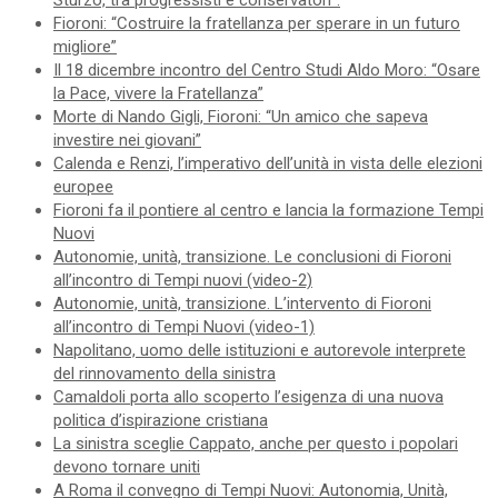
Sturzo, tra progressisti e conservatori”.
Fioroni: “Costruire la fratellanza per sperare in un futuro
migliore”
Il 18 dicembre incontro del Centro Studi Aldo Moro: “Osare
la Pace, vivere la Fratellanza”
Morte di Nando Gigli, Fioroni: “Un amico che sapeva
investire nei giovani”
Calenda e Renzi, l’imperativo dell’unità in vista delle elezioni
europee
Fioroni fa il pontiere al centro e lancia la formazione Tempi
Nuovi
Autonomie, unità, transizione. Le conclusioni di Fioroni
all’incontro di Tempi nuovi (video-2)
Autonomie, unità, transizione. L’intervento di Fioroni
all’incontro di Tempi Nuovi (video-1)
Napolitano, uomo delle istituzioni e autorevole interprete
del rinnovamento della sinistra
Camaldoli porta allo scoperto l’esigenza di una nuova
politica d’ispirazione cristiana
La sinistra sceglie Cappato, anche per questo i popolari
devono tornare uniti
A Roma il convegno di Tempi Nuovi: Autonomia, Unità,