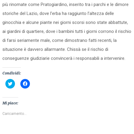
più rinomate come Pratogiardino, inserito tra i parchi e le dimore
storiche del Lazio, dove l’erba ha raggiunto l’altezza delle
ginocchia e alcune piante nei giorni scorsi sono state abbattute,
ai giardini di quartiere, dove i bambini tutti i giorni corrono il rischio
di farsi seriamente male, come dimostrano fatti recenti, la
situazione è davvero allarmante. Chissà se il rischio di
conseguenze giudiziarie convincerà i responsabili a intervenire.
Condividi:
Fai
Fai
clic
clic
qui
per
per
condividere
condividere
su
su
Facebook
Mi piace:
Twitter
(Si
(Si
apre
apre
in
Caricamento...
in
una
una
nuova
nuova
finestra)
finestra)