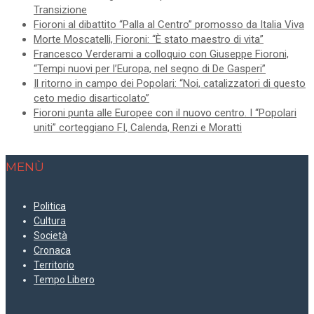
Transizione
Fioroni al dibattito “Palla al Centro” promosso da Italia Viva
Morte Moscatelli, Fioroni: “È stato maestro di vita”
Francesco Verderami a colloquio con Giuseppe Fioroni,
“Tempi nuovi per l’Europa, nel segno di De Gasperi”
Il ritorno in campo dei Popolari: “Noi, catalizzatori di questo
ceto medio disarticolato”
Fioroni punta alle Europee con il nuovo centro. I “Popolari
uniti” corteggiano FI, Calenda, Renzi e Moratti
MENÙ
Politica
Cultura
Società
Cronaca
Territorio
Tempo Libero