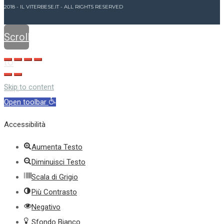
2018 - IL VITERBESE.IT - ALL RIGHTS RESERVED
Scroll
to
top
Skip to content
Open toolbar
Accessibilità
Aumenta Testo
Diminuisci Testo
Scala di Grigio
Più Contrasto
Negativo
Sfondo Bianco