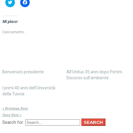
Fai
Fai
clic
clic
qui
per
per
condividere
condividere
su
su
Facebook
Mi piace:
Twitter
(Si
(Si
apre
apre
in
Caricamento...
in
una
una
nuova
nuova
finestra)
finestra)
Benvenuto presidente
All’Unitus 35 anni dopo Pertini.
Discorso sull’ambiente
I primi 40 anni dell’Università
della Tuscia
« Previous Post
Next Post »
SEARCH
Search for: