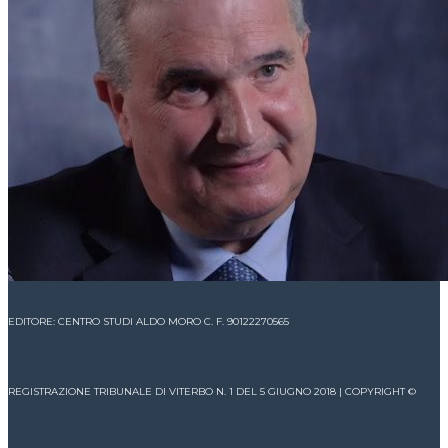
EDITORE: CENTRO STUDI ALDO MORO C. F. 90122270565
REGISTRAZIONE TRIBUNALE DI VITERBO N. 1 DEL 5 GIUGNO 2018 | COPYRIGHT ©