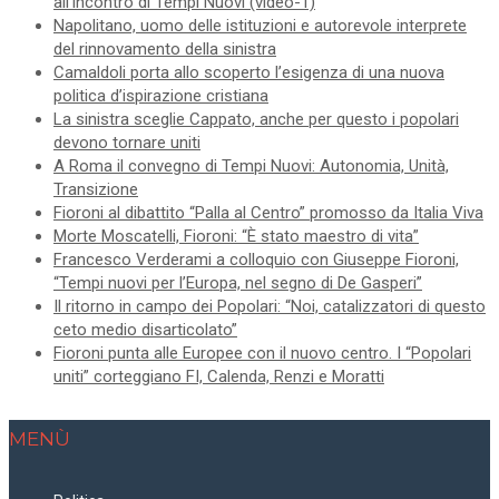
all’incontro di Tempi Nuovi (video-1)
Napolitano, uomo delle istituzioni e autorevole interprete
del rinnovamento della sinistra
Camaldoli porta allo scoperto l’esigenza di una nuova
politica d’ispirazione cristiana
La sinistra sceglie Cappato, anche per questo i popolari
devono tornare uniti
A Roma il convegno di Tempi Nuovi: Autonomia, Unità,
Transizione
Fioroni al dibattito “Palla al Centro” promosso da Italia Viva
Morte Moscatelli, Fioroni: “È stato maestro di vita”
Francesco Verderami a colloquio con Giuseppe Fioroni,
“Tempi nuovi per l’Europa, nel segno di De Gasperi”
Il ritorno in campo dei Popolari: “Noi, catalizzatori di questo
ceto medio disarticolato”
Fioroni punta alle Europee con il nuovo centro. I “Popolari
uniti” corteggiano FI, Calenda, Renzi e Moratti
MENÙ