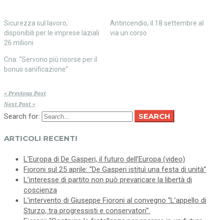
Sicurezza sul lavoro,
Antincendio, il 18 settembre al
disponibili per le imprese laziali
via un corso
26 milioni
Cna: “Servono più risorse per il
bonus sanificazione”
« Previous Post
Next Post »
SEARCH
Search for:
ARTICOLI RECENTI
L’Europa di De Gasperi, il futuro dell’Europa (video)
Fioroni sul 25 aprile: “De Gasperi istituì una festa di unità”
L’interesse di partito non può prevaricare la libertà di
coscienza
L’intervento di Giuseppe Fioroni al convegno “L’appello di
Sturzo, tra progressisti e conservatori”.