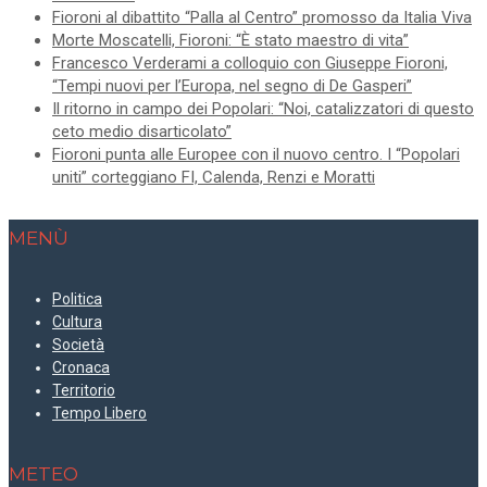
Fioroni al dibattito “Palla al Centro” promosso da Italia Viva
Morte Moscatelli, Fioroni: “È stato maestro di vita”
Francesco Verderami a colloquio con Giuseppe Fioroni,
“Tempi nuovi per l’Europa, nel segno di De Gasperi”
Il ritorno in campo dei Popolari: “Noi, catalizzatori di questo
ceto medio disarticolato”
Fioroni punta alle Europee con il nuovo centro. I “Popolari
uniti” corteggiano FI, Calenda, Renzi e Moratti
MENÙ
Politica
Cultura
Società
Cronaca
Territorio
Tempo Libero
METEO