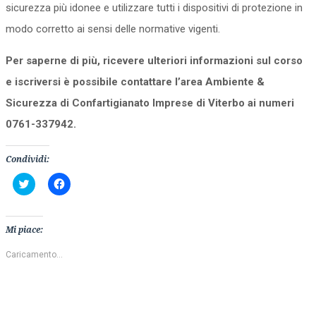
sicurezza più idonee e utilizzare tutti i dispositivi di protezione in
modo corretto ai sensi delle normative vigenti.
Per saperne di più, ricevere ulteriori informazioni sul corso
e iscriversi è possibile contattare l’area Ambiente &
Sicurezza di Confartigianato Imprese di Viterbo ai numeri
0761-337942.
Condividi:
Fai
Fai
clic
clic
qui
per
per
condividere
condividere
su
su
Facebook
Mi piace:
Twitter
(Si
(Si
apre
apre
in
Caricamento...
in
una
una
nuova
nuova
finestra)
finestra)