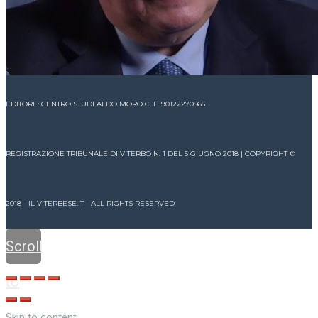
EDITORE: CENTRO STUDI ALDO MORO C. F. 90122270565
REGISTRAZIONE TRIBUNALE DI VITERBO N. 1 DEL 5 GIUGNO 2018 | COPYRIGHT ©
2018 - IL VITERBESE.IT - ALL RIGHTS RESERVED
Scroll
to
top
Skip to content