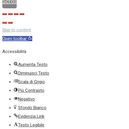
Scroll
to
top
Skip to content
Open toolbar
Accessibilità
Aumenta Testo
Diminuisci Testo
Scala di Grigio
Più Contrasto
Negativo
Sfondo Bianco
Evidenzia Link
Testo Legibile