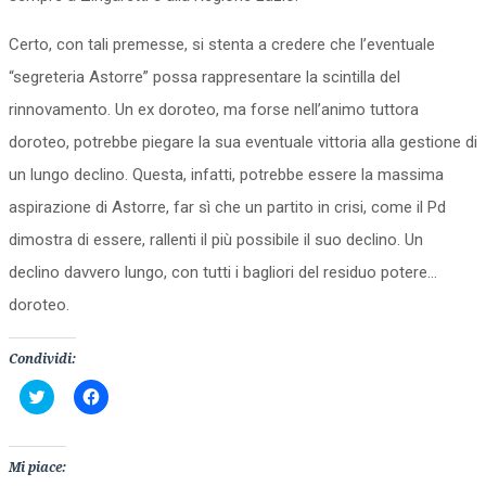
Certo, con tali premesse, si stenta a credere che l’eventuale
“segreteria Astorre” possa rappresentare la scintilla del
rinnovamento. Un ex doroteo, ma forse nell’animo tuttora
doroteo, potrebbe piegare la sua eventuale vittoria alla gestione di
un lungo declino. Questa, infatti, potrebbe essere la massima
aspirazione di Astorre, far sì che un partito in crisi, come il Pd
dimostra di essere, rallenti il più possibile il suo declino. Un
declino davvero lungo, con tutti i bagliori del residuo potere…
doroteo.
Condividi:
Fai
Fai
clic
clic
qui
per
per
condividere
condividere
su
su
Facebook
Mi piace:
Twitter
(Si