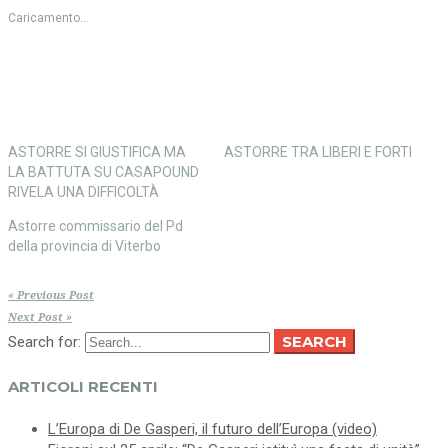
(Si
apre
apre
in
Caricamento...
in
una
una
nuova
nuova
finestra)
finestra)
ASTORRE SI GIUSTIFICA MA
ASTORRE TRA LIBERI E FORTI
LA BATTUTA SU CASAPOUND
RIVELA UNA DIFFICOLTÀ
Astorre commissario del Pd
della provincia di Viterbo
« Previous Post
Next Post »
SEARCH
Search for:
ARTICOLI RECENTI
L’Europa di De Gasperi, il futuro dell’Europa (video)