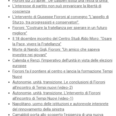
Fioroni sul 25 aprile: “De Gasperi istituì una festa di unità”
L’interesse di partito non può prevaricare la libertà di
coscienza
L’intervento di Giuseppe Fioroni al convegno “L’appello di
Sturzo, tra progressisti e conservatori”.
Fioroni: “Costruire la fratellanza per sperare in un futuro
migliore”
Il 18 dicembre incontro del Centro Studi Aldo Moro: “Osare
la Pace, vivere la Fratellanza”
Morte di Nando Gigli, Fioroni: “Un amico che sapeva
investire nei giovani”
Calenda e Renzi, l’imperativo dell’unità in vista delle elezioni
europee
Fioroni fa il pontiere al centro e lancia la formazione Tempi
Nuovi
Autonomie, unità, transizione. Le conclusioni di Fioroni
all’incontro di Tempi nuovi (video-2)
Autonomie, unità, transizione. L’intervento di Fioroni
all’incontro di Tempi Nuovi (video-1)
Napolitano, uomo delle istituzioni e autorevole interprete
del rinnovamento della sinistra
Camaldoli porta allo scoperto l’esigenza di una nuova