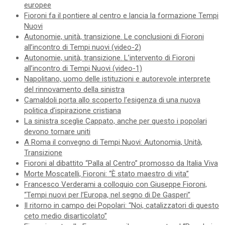
europee
Fioroni fa il pontiere al centro e lancia la formazione Tempi
Nuovi
Autonomie, unità, transizione. Le conclusioni di Fioroni
all’incontro di Tempi nuovi (video-2)
Autonomie, unità, transizione. L’intervento di Fioroni
all’incontro di Tempi Nuovi (video-1)
Napolitano, uomo delle istituzioni e autorevole interprete
del rinnovamento della sinistra
Camaldoli porta allo scoperto l’esigenza di una nuova
politica d’ispirazione cristiana
La sinistra sceglie Cappato, anche per questo i popolari
devono tornare uniti
A Roma il convegno di Tempi Nuovi: Autonomia, Unità,
Transizione
Fioroni al dibattito “Palla al Centro” promosso da Italia Viva
Morte Moscatelli, Fioroni: “È stato maestro di vita”
Francesco Verderami a colloquio con Giuseppe Fioroni,
“Tempi nuovi per l’Europa, nel segno di De Gasperi”
Il ritorno in campo dei Popolari: “Noi, catalizzatori di questo
ceto medio disarticolato”