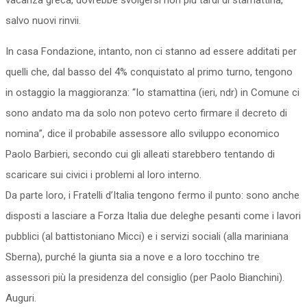
vacanza greca, dovrebbe svolgersi non più tardi di stamattina,
salvo nuovi rinvii.
In casa Fondazione, intanto, non ci stanno ad essere additati per
quelli che, dal basso del 4% conquistato al primo turno, tengono
in ostaggio la maggioranza: “Io stamattina (ieri, ndr) in Comune ci
sono andato ma da solo non potevo certo firmare il decreto di
nomina”, dice il probabile assessore allo sviluppo economico
Paolo Barbieri, secondo cui gli alleati starebbero tentando di
scaricare sui civici i problemi al loro interno.
Da parte loro, i Fratelli d’Italia tengono fermo il punto: sono anche
disposti a lasciare a Forza Italia due deleghe pesanti come i lavori
pubblici (al battistoniano Micci) e i servizi sociali (alla mariniana
Sberna), purché la giunta sia a nove e a loro tocchino tre
assessori più la presidenza del consiglio (per Paolo Bianchini).
Auguri.