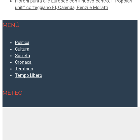
Fioroni punta alle Europee con il nuovo centro. I “Popolari
uniti” corteggiano FI, Calenda, Renzi e Moratti
MENÙ
Politica
Cultura
Società
Cronaca
Territorio
Tempo Libero
METEO