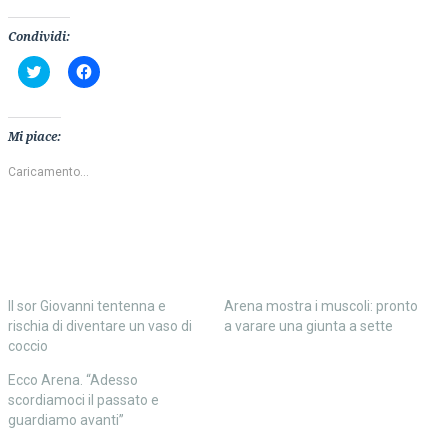
Condividi:
Fai
Fai
clic
clic
qui
per
per
condividere
condividere
su
su
Facebook
Mi piace:
Twitter
(Si
(Si
apre
apre
in
Caricamento...
in
una
una
nuova
nuova
finestra)
finestra)
Il sor Giovanni tentenna e
Arena mostra i muscoli: pronto
rischia di diventare un vaso di
a varare una giunta a sette
coccio
Ecco Arena. “Adesso
scordiamoci il passato e
guardiamo avanti”