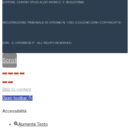
EDITORE: CENTRO STUDI ALDO MORO C. F. 90122270565
REGISTRAZIONE TRIBUNALE DI VITERBO N. 1 DEL 5 GIUGNO 2018 | COPYRIGHT ©
2018 - IL VITERBESE.IT - ALL RIGHTS RESERVED
Scroll
to
top
Skip to content
Open toolbar
Accessibilità
Aumenta Testo