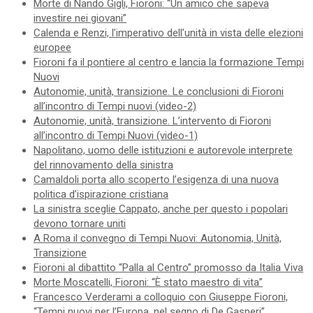
Morte di Nando Gigli, Fioroni: “Un amico che sapeva
investire nei giovani”
Calenda e Renzi, l’imperativo dell’unità in vista delle elezioni
europee
Fioroni fa il pontiere al centro e lancia la formazione Tempi
Nuovi
Autonomie, unità, transizione. Le conclusioni di Fioroni
all’incontro di Tempi nuovi (video-2)
Autonomie, unità, transizione. L’intervento di Fioroni
all’incontro di Tempi Nuovi (video-1)
Napolitano, uomo delle istituzioni e autorevole interprete
del rinnovamento della sinistra
Camaldoli porta allo scoperto l’esigenza di una nuova
politica d’ispirazione cristiana
La sinistra sceglie Cappato, anche per questo i popolari
devono tornare uniti
A Roma il convegno di Tempi Nuovi: Autonomia, Unità,
Transizione
Fioroni al dibattito “Palla al Centro” promosso da Italia Viva
Morte Moscatelli, Fioroni: “È stato maestro di vita”
Francesco Verderami a colloquio con Giuseppe Fioroni,
“Tempi nuovi per l’Europa, nel segno di De Gasperi”