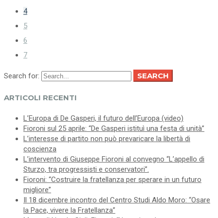
4
5
6
7
SEARCH
Search for:
ARTICOLI RECENTI
L’Europa di De Gasperi, il futuro dell’Europa (video)
Fioroni sul 25 aprile: “De Gasperi istituì una festa di unità”
L’interesse di partito non può prevaricare la libertà di
coscienza
L’intervento di Giuseppe Fioroni al convegno “L’appello di
Sturzo, tra progressisti e conservatori”.
Fioroni: “Costruire la fratellanza per sperare in un futuro
migliore”
Il 18 dicembre incontro del Centro Studi Aldo Moro: “Osare
la Pace, vivere la Fratellanza”