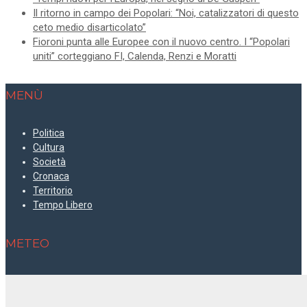
Il ritorno in campo dei Popolari: “Noi, catalizzatori di questo
ceto medio disarticolato”
Fioroni punta alle Europee con il nuovo centro. I “Popolari
uniti” corteggiano FI, Calenda, Renzi e Moratti
MENÙ
Politica
Cultura
Società
Cronaca
Territorio
Tempo Libero
METEO