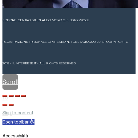
EDITORE: CENTRO STUDI ALDO MORO C. F. 90122270565
REGISTRAZIONE TRIBUNALE DI VITERBO N. 1 DEL 5 GIUGNO 2018 | COPYRIGHT ©
2018 - IL VITERBESE.IT - ALL RIGHTS RESERVED
Scroll
to
top
Skip to content
Open toolbar
Accessibilità