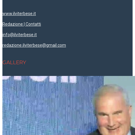
www.ilviterbese.it
Redazione | Contatti
info@ilviterbese.it
redazione.ilviterbese@gmail.com
GALLERY