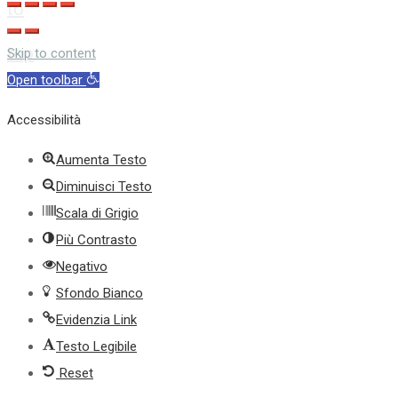
to
top
Skip to content
Open toolbar
Accessibilità
Aumenta Testo
Diminuisci Testo
Scala di Grigio
Più Contrasto
Negativo
Sfondo Bianco
Evidenzia Link
Testo Legibile
Reset