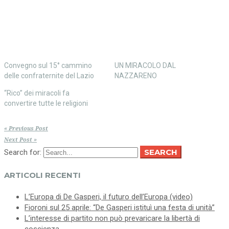
in
una
una
nuova
nuova
finestra)
finestra)
Convegno sul 15° cammino
UN MIRACOLO DAL
delle confraternite del Lazio
NAZZARENO
“Rico” dei miracoli fa
convertire tutte le religioni
« Previous Post
Next Post »
SEARCH
Search for:
ARTICOLI RECENTI
L’Europa di De Gasperi, il futuro dell’Europa (video)
Fioroni sul 25 aprile: “De Gasperi istituì una festa di unità”
L’interesse di partito non può prevaricare la libertà di