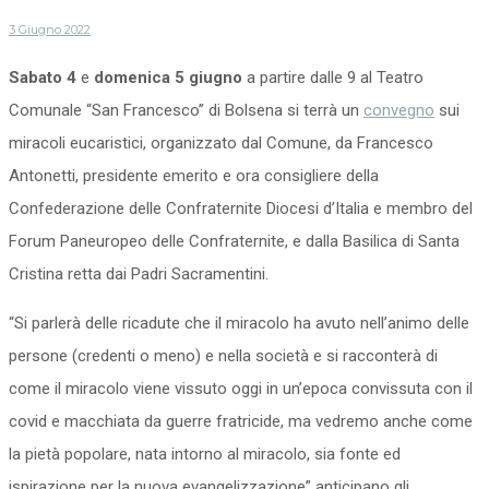
3 Giugno 2022
Sabato 4
e
domenica 5 giugno
a partire dalle 9 al Teatro
Comunale “San Francesco” di Bolsena si terrà un
convegno
sui
miracoli eucaristici, organizzato dal Comune, da Francesco
Antonetti, presidente emerito e ora consigliere della
Confederazione delle Confraternite Diocesi d’Italia e membro del
Forum Paneuropeo delle Confraternite, e dalla Basilica di Santa
Cristina retta dai Padri Sacramentini.
“Si parlerà delle ricadute che il miracolo ha avuto nell’animo delle
persone (credenti o meno) e nella società e si racconterà di
come il miracolo viene vissuto oggi in un’epoca convissuta con il
covid e macchiata da guerre fratricide, ma vedremo anche come
la pietà popolare, nata intorno al miracolo, sia fonte ed
ispirazione per la nuova evangelizzazione” anticipano gli