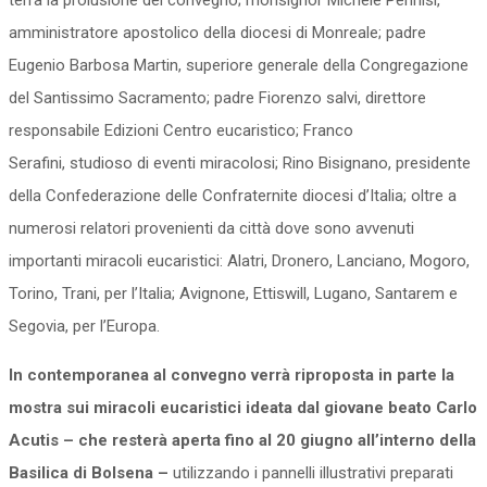
terrà la prolusione del convegno; monsignor Michele Pennisi,
amministratore apostolico della diocesi di Monreale; padre
Eugenio Barbosa Martin, superiore generale della Congregazione
del Santissimo Sacramento; padre Fiorenzo salvi, direttore
responsabile Edizioni Centro eucaristico; Franco
Serafini, studioso di eventi miracolosi; Rino Bisignano, presidente
della Confederazione delle Confraternite diocesi d’Italia; oltre a
numerosi relatori provenienti da città dove sono avvenuti
importanti miracoli eucaristici: Alatri, Dronero, Lanciano, Mogoro,
Torino, Trani, per l’Italia; Avignone, Ettiswill, Lugano, Santarem e
Segovia, per l’Europa.
In contemporanea al convegno verrà riproposta in parte la
mostra sui miracoli eucaristici ideata dal giovane beato Carlo
Acutis – che resterà aperta fino al 20 giugno all’interno della
Basilica di Bolsena –
utilizzando i pannelli illustrativi preparati