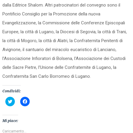
dalla Editrice Shalom. Altri patrocinatori del convegno sono il
Pontificio Consiglio per la Promozione della nuova
Evangelizzazione, la Commissione delle Conferenze Episcopali
Europee, la città di Lugano, la Diocesi di Segovia, la città di Trani,
la città di Mogoro, la città di Alatri, la Confraternita Penitenti di
Avignone, il santuario del miracolo eucaristico di Lanciano,
l’Associazione Infioratori di Bolsena, l’Associazione dei Custodi
delle Sacre Pietre, l’Unione delle Confraternite di Lugano, la
Confraternita San Carlo Borromeo di Lugano.
Condividi:
Fai
Fai
clic
clic
qui
per
per
condividere
condividere
su
su
Facebook
Mi piace:
Twitter
(Si
(Si
apre
apre
in
Caricamento...