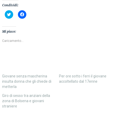
Condividi:
Fai
Fai
clic
clic
qui
per
per
condividere
condividere
su
su
Facebook
Mi piace:
Twitter
(Si
(Si
apre
apre
in
Caricamento...
in
una
una
nuova
nuova
finestra)
finestra)
Giovane senza mascherina
Per ore sotto i ferri il giovane
insulta donna che gli chiede di
accoltellato dal 17enne
metterla
Giro di sesso tra anziani della
zona di Bolsena e giovani
straniere