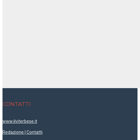
CONTATTI
www.ilviterbese.it
Redazione | Contatti