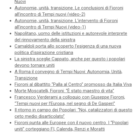
Nuovi
Autonomie, unità, transizione. Le conclusioni di Fioroni
all’incontro di Tempi nuovi (video-2)
Autonomie, unità, transizione. L’intervento di Fioroni
all’incontro di Tempi Nuovi (video-1)
Napolitano, uomo delle istituzioni e autorevole interprete
del rinnovamento della sinistra
Camaldoli porta allo scoperto l’esigenza di una nuova
politica d’ispirazione cristiana
La sinistra sceglie Cappato, anche per questo i popolari
devono tornare uniti
A Roma il convegno di Tempi Nuovi: Autonomia, Unità,
Transizione
Fioroni al dibattito “Palla al Centro” promosso da Italia Viva
Morte Moscatelli, Fioroni: “È stato maestro di vita”
Francesco Verderami a colloquio con Giuseppe Fioroni,
“Tempi nuovi per l’Europa, nel segno di De Gasperi”
Il ritorno in campo dei Popolari: “Noi, catalizzatori di questo
ceto medio disarticolato”
Fioroni punta alle Europee con il nuovo centro. I “Popolari
uniti” corteggiano FI, Calenda, Renzi e Moratti