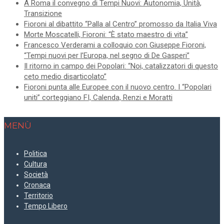
A Roma il convegno di Tempi Nuovi: Autonomia, Unità,
Transizione
Fioroni al dibattito “Palla al Centro” promosso da Italia Viva
Morte Moscatelli, Fioroni: “È stato maestro di vita”
Francesco Verderami a colloquio con Giuseppe Fioroni,
“Tempi nuovi per l’Europa, nel segno di De Gasperi”
Il ritorno in campo dei Popolari: “Noi, catalizzatori di questo
ceto medio disarticolato”
Fioroni punta alle Europee con il nuovo centro. I “Popolari
uniti” corteggiano FI, Calenda, Renzi e Moratti
MENÙ
Politica
Cultura
Società
Cronaca
Territorio
Tempo Libero