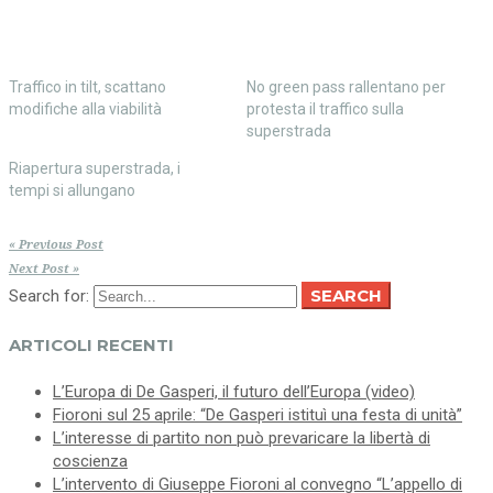
Traffico in tilt, scattano
No green pass rallentano per
modifiche alla viabilità
protesta il traffico sulla
superstrada
Riapertura superstrada, i
tempi si allungano
« Previous Post
Next Post »
SEARCH
Search for:
ARTICOLI RECENTI
L’Europa di De Gasperi, il futuro dell’Europa (video)
Fioroni sul 25 aprile: “De Gasperi istituì una festa di unità”
L’interesse di partito non può prevaricare la libertà di
coscienza
L’intervento di Giuseppe Fioroni al convegno “L’appello di