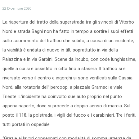
22 Dicembre 2020
La riapertura del tratto della superstrada tra gli svincoli di Viterbo
Nord e strada Bagni non ha fatto in tempo a sortire i suoi effetti
sullo scorrimento del traffico che subito, a causa di un incidente,
la viabilità è andata di nuovo in tilt, soprattutto in via della
Palazzina e in via Garbini. Scene da incubo, con code lunghissime,
quelle a cui si è assistito in citta fino a stasera. Il traffico si è
riversato verso il centro e ingorghi si sono verificati sulla Cassia
Nord, alla rotatoria dell’Ipercoop, a piazzale Gramsci e viale
Trieste. L’incidente ha coinvolto due auto proprio nel punto
appena riaperto, dove si procede a doppio senso di marcia. Sul
posto il 118, la polstrada, i vigili del fuoco e i carabinieri. Tre i feriti,
tutti portati in ospedale.
“Grazie ai lavori consegnati con modalità di somma urgenza da