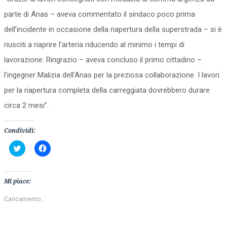
parte di Anas – aveva commentato il sindaco poco prima
dell’incidente in occasione della riapertura della superstrada – si è
riusciti a riaprire l’arteria riducendo al minimo i tempi di
lavorazione. Ringrazio – aveva concluso il primo cittadino –
l’ingegner Malizia dell’Anas per la preziosa collaborazione. I lavori
per la riapertura completa della carreggiata dovrebbero durare
circa 2 mesi”.
Condividi:
Fai
Fai
clic
clic
qui
per
per
condividere
condividere
su
su
Facebook
Mi piace:
Twitter
(Si
(Si
apre
apre
in
Caricamento...
in
una
una
nuova
nuova
finestra)
finestra)