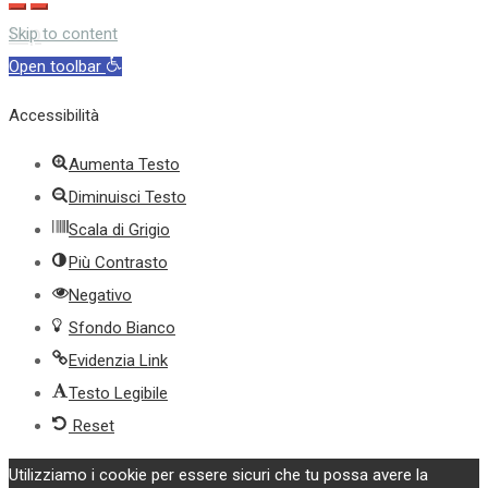
top
Skip to content
Open toolbar
Accessibilità
Aumenta Testo
Diminuisci Testo
Scala di Grigio
Più Contrasto
Negativo
Sfondo Bianco
Evidenzia Link
Testo Legibile
Reset
Utilizziamo i cookie per essere sicuri che tu possa avere la