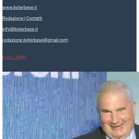
www.ilviterbese.it
Redazione | Contatti
info@ilviterbese.it
redazione.ilviterbese@gmail.com
GALLERY