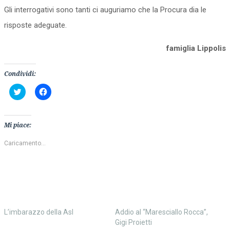
Gli interrogativi sono tanti ci auguriamo che la Procura dia le
risposte adeguate.
famiglia Lippolis
Condividi:
Fai
Fai
clic
clic
qui
per
per
condividere
condividere
su
su
Facebook
Mi piace:
Twitter
(Si
(Si
apre
apre
in
Caricamento...
in
una
una
nuova
nuova
finestra)
finestra)
L’imbarazzo della Asl
Addio al “Maresciallo Rocca”,
Gigi Proietti