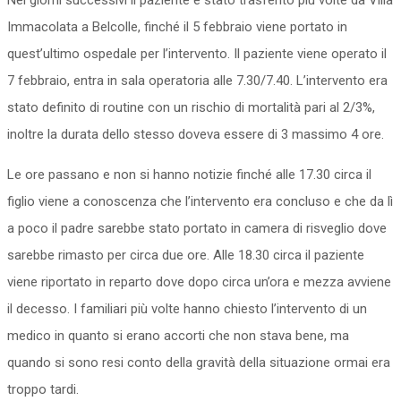
Nei giorni successivi il paziente è stato trasferito più volte da Villa
Immacolata a Belcolle, finché il 5 febbraio viene portato in
quest’ultimo ospedale per l’intervento. Il paziente viene operato il
7 febbraio, entra in sala operatoria alle 7.30/7.40. L’intervento era
stato definito di routine con un rischio di mortalità pari al 2/3%,
inoltre la durata dello stesso doveva essere di 3 massimo 4 ore.
Le ore passano e non si hanno notizie finché alle 17.30 circa il
figlio viene a conoscenza che l’intervento era concluso e che da lì
a poco il padre sarebbe stato portato in camera di risveglio dove
sarebbe rimasto per circa due ore. Alle 18.30 circa il paziente
viene riportato in reparto dove dopo circa un’ora e mezza avviene
il decesso. I familiari più volte hanno chiesto l’intervento di un
medico in quanto si erano accorti che non stava bene, ma
quando si sono resi conto della gravità della situazione ormai era
troppo tardi.