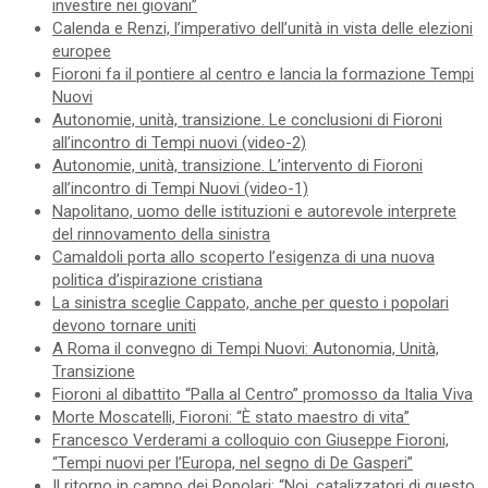
investire nei giovani”
Calenda e Renzi, l’imperativo dell’unità in vista delle elezioni
europee
Fioroni fa il pontiere al centro e lancia la formazione Tempi
Nuovi
Autonomie, unità, transizione. Le conclusioni di Fioroni
all’incontro di Tempi nuovi (video-2)
Autonomie, unità, transizione. L’intervento di Fioroni
all’incontro di Tempi Nuovi (video-1)
Napolitano, uomo delle istituzioni e autorevole interprete
del rinnovamento della sinistra
Camaldoli porta allo scoperto l’esigenza di una nuova
politica d’ispirazione cristiana
La sinistra sceglie Cappato, anche per questo i popolari
devono tornare uniti
A Roma il convegno di Tempi Nuovi: Autonomia, Unità,
Transizione
Fioroni al dibattito “Palla al Centro” promosso da Italia Viva
Morte Moscatelli, Fioroni: “È stato maestro di vita”
Francesco Verderami a colloquio con Giuseppe Fioroni,
“Tempi nuovi per l’Europa, nel segno di De Gasperi”
Il ritorno in campo dei Popolari: “Noi, catalizzatori di questo