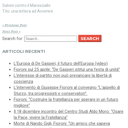
Salvini contro il Maresciallo
Tito: una lettera ad Avvenire
« Previous Post
Next Post »
SEARCH
Search for:
ARTICOLI RECENTI
L’Europa di De Gasperi, il futuro dell’Europa (video)
Fioroni sul 25 aprile: “De Gasperi istituì una festa di unità”
L’interesse di partito non può prevaricare la libertà di
coscienza
L’intervento di Giuseppe Fioroni al convegno “L’appello di
Sturzo, tra progressisti e conservatori”.
Fioroni: “Costruire la fratellanza per sperare in un futuro
migliore”
Il 18 dicembre incontro del Centro Studi Aldo Moro: “Osare
la Pace, vivere la Fratellanza”
Morte di Nando Gigli, Fioroni: “Un amico che sapeva