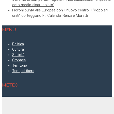
ceto medio disarticolato”
Fioroni punta alle Europee con il nuovo centro. I “Popolari
uniti” corteggiano FI, Calenda, Renzi e Moratti
MENÙ
Politica
Cultura
Società
Cronaca
Territorio
Tempo Libero
METEO