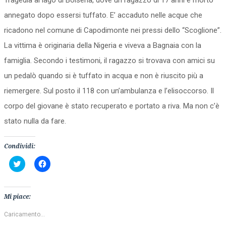
Tragedia al lago di Bolsena, dove un ragazzo di 17 anni è morto
annegato dopo essersi tuffato. E’ accaduto nelle acque che
ricadono nel comune di Capodimonte nei pressi dello “Scoglione”.
La vittima è originaria della Nigeria e viveva a Bagnaia con la
famiglia. Secondo i testimoni, il ragazzo si trovava con amici su
un pedalò quando si è tuffato in acqua e non è riuscito più a
riemergere. Sul posto il 118 con un’ambulanza e l’elisoccorso. Il
corpo del giovane è stato recuperato e portato a riva. Ma non c’è
stato nulla da fare.
Condividi:
Fai
Fai
clic
clic
qui
per
per
condividere
condividere
su
su
Facebook
Mi piace:
Twitter
(Si
(Si
apre
apre
in
Caricamento...
in
una