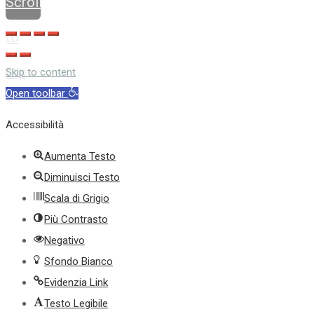
Scroll
to
top
Skip to content
Open toolbar
Accessibilità
Aumenta Testo
Diminuisci Testo
Scala di Grigio
Più Contrasto
Negativo
Sfondo Bianco
Evidenzia Link
Testo Legibile