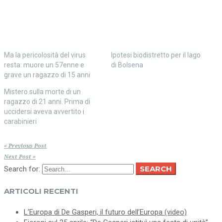
una
nuova
nuova
finestra)
finestra)
Ma la pericolosità del virus
Ipotesi biodistretto per il lago
resta: muore un 57enne e
di Bolsena
grave un ragazzo di 15 anni
Mistero sulla morte di un
ragazzo di 21 anni. Prima di
uccidersi aveva avvertito i
carabinieri
« Previous Post
Next Post »
SEARCH
Search for:
ARTICOLI RECENTI
L’Europa di De Gasperi, il futuro dell’Europa (video)