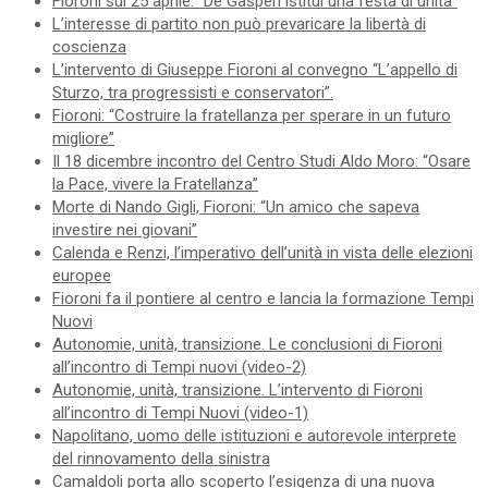
Fioroni sul 25 aprile: “De Gasperi istituì una festa di unità”
L’interesse di partito non può prevaricare la libertà di
coscienza
L’intervento di Giuseppe Fioroni al convegno “L’appello di
Sturzo, tra progressisti e conservatori”.
Fioroni: “Costruire la fratellanza per sperare in un futuro
migliore”
Il 18 dicembre incontro del Centro Studi Aldo Moro: “Osare
la Pace, vivere la Fratellanza”
Morte di Nando Gigli, Fioroni: “Un amico che sapeva
investire nei giovani”
Calenda e Renzi, l’imperativo dell’unità in vista delle elezioni
europee
Fioroni fa il pontiere al centro e lancia la formazione Tempi
Nuovi
Autonomie, unità, transizione. Le conclusioni di Fioroni
all’incontro di Tempi nuovi (video-2)
Autonomie, unità, transizione. L’intervento di Fioroni
all’incontro di Tempi Nuovi (video-1)
Napolitano, uomo delle istituzioni e autorevole interprete
del rinnovamento della sinistra
Camaldoli porta allo scoperto l’esigenza di una nuova