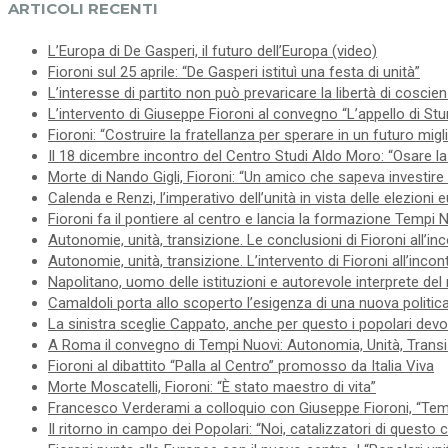
ARTICOLI RECENTI
L’Europa di De Gasperi, il futuro dell’Europa (video)
Fioroni sul 25 aprile: “De Gasperi istituì una festa di unità”
L’interesse di partito non può prevaricare la libertà di coscie
L’intervento di Giuseppe Fioroni al convegno “L’appello di Stur
Fioroni: “Costruire la fratellanza per sperare in un futuro migl
Il 18 dicembre incontro del Centro Studi Aldo Moro: “Osare la 
Morte di Nando Gigli, Fioroni: “Un amico che sapeva investire 
Calenda e Renzi, l’imperativo dell’unità in vista delle elezioni
Fioroni fa il pontiere al centro e lancia la formazione Tempi 
Autonomie, unità, transizione. Le conclusioni di Fioroni all’in
Autonomie, unità, transizione. L’intervento di Fioroni all’inco
Napolitano, uomo delle istituzioni e autorevole interprete del
Camaldoli porta allo scoperto l’esigenza di una nuova politica
La sinistra sceglie Cappato, anche per questo i popolari devo
A Roma il convegno di Tempi Nuovi: Autonomia, Unità, Trans
Fioroni al dibattito “Palla al Centro” promosso da Italia Viva
Morte Moscatelli, Fioroni: “È stato maestro di vita”
Francesco Verderami a colloquio con Giuseppe Fioroni, “Tempi
Il ritorno in campo dei Popolari: “Noi, catalizzatori di questo