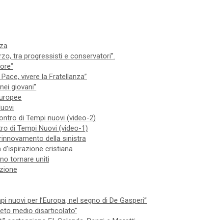
nza
zo, tra progressisti e conservatori”.
iore”
Pace, vivere la Fratellanza”
nei giovani”
 europee
Nuovi
contro di Tempi nuovi (video-2)
ntro di Tempi Nuovi (video-1)
 rinnovamento della sinistra
 d’ispirazione cristiana
no tornare uniti
izione
 nuovi per l’Europa, nel segno di De Gasperi”
 ceto medio disarticolato”