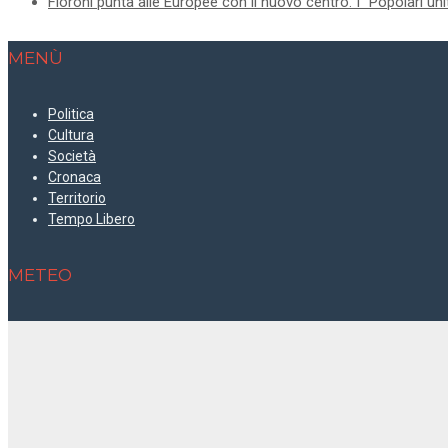
Fioroni punta alle Europee con il nuovo centro. I “Popolari uni
MENÙ
Politica
Cultura
Società
Cronaca
Territorio
Tempo Libero
METEO