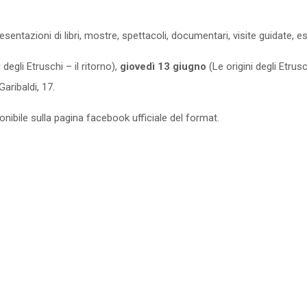
entazioni di libri, mostre, spettacoli, documentari, visite guidate, es
i degli Etruschi – il ritorno),
giovedì 13 giugno
(Le origini degli Etrus
aribaldi, 17.
nibile sulla pagina facebook ufficiale del format.