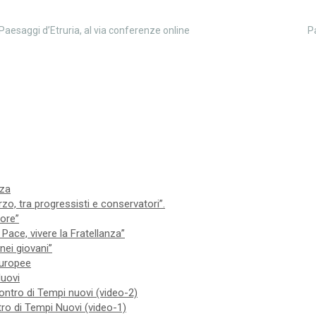
Paesaggi d’Etruria, al via conferenze online
P
nza
zo, tra progressisti e conservatori”.
iore”
Pace, vivere la Fratellanza”
nei giovani”
 europee
Nuovi
contro di Tempi nuovi (video-2)
ntro di Tempi Nuovi (video-1)