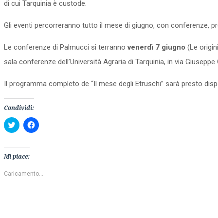
di cui Tarquinia è custode.
Gli eventi percorreranno tutto il mese di giugno, con conferenze, pres
Le conferenze di Palmucci si terranno
venerdì 7 giugno
(Le origin
sala conferenze dell’Università Agraria di Tarquinia, in via Giuseppe G
Il programma completo de “Il mese degli Etruschi” sarà presto dispo
Condividi:
Fai
Fai
clic
clic
qui
per
per
condividere
condividere
su
su
Facebook
Mi piace:
Twitter
(Si
(Si
apre
apre
in
Caricamento...
in
una
una
nuova
nuova
finestra)
finestra)