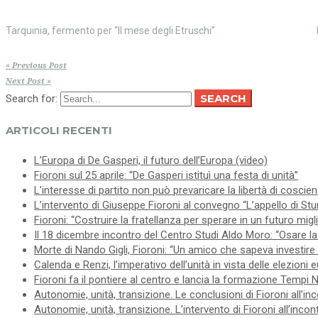
Tarquinia, fermento per “Il mese degli Etruschi”
« Previous Post
Next Post »
SEARCH
Search for:
ARTICOLI RECENTI
L’Europa di De Gasperi, il futuro dell’Europa (video)
Fioroni sul 25 aprile: “De Gasperi istituì una festa di unità”
L’interesse di partito non può prevaricare la libertà di coscie
L’intervento di Giuseppe Fioroni al convegno “L’appello di Stur
Fioroni: “Costruire la fratellanza per sperare in un futuro migl
Il 18 dicembre incontro del Centro Studi Aldo Moro: “Osare la 
Morte di Nando Gigli, Fioroni: “Un amico che sapeva investire 
Calenda e Renzi, l’imperativo dell’unità in vista delle elezioni
Fioroni fa il pontiere al centro e lancia la formazione Tempi 
Autonomie, unità, transizione. Le conclusioni di Fioroni all’in
Autonomie, unità, transizione. L’intervento di Fioroni all’inco