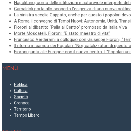
Napolitano, uomo delle istituzioni e autorevole interprete del
Camaldoli porta allo scoperto l’esigenza di una nuova politica
La sinistra sceglie Cappato, anche per questo i popolari devo
A Roma il convegno di Tempi Nuovi: Autonomia, Unità, Trans
Fioroni al dibattito “Palla al Centro” promosso da Italia Viva
Morte Moscatelli, Fioroni: “È stato maestro di vita”
Francesco Verderami a colloquio con Giuseppe Fioroni, “Tempi
Il ritorno in campo dei Popolari: “Noi, catalizzatori di questo
Fioroni punta alle Europee con il nuovo centro. I “Popolari uni
MENÙ
Politica
Cultura
Società
Cronaca
Territorio
Tempo Libero