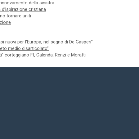
 rinnovamento della sinistra
 d’ispirazione cristiana
no tornare uniti
izione
 nuovi per l’Europa, nel segno di De Gasperi”
 ceto medio disarticolato”
ti” corteggiano FI, Calenda, Renzi e Moratti