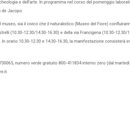
archeologia e dell’arte. In programma nel corso del pomeriggio laborator
ia de Jacopo.
museo, sia il civico che il naturalistico (Museo del Fiore) confluiran
strelli (10.30-12.30/14.30-16.30) e della via Francigena (10.30-12.30/
n orario 10.30-12.30 e 14.30-16.30, la manifestazione consisterà in un
3-730065, numero verde gratuito 800-411834 interno zero (dal marted
e.it.