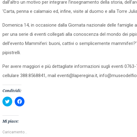
dall’altro un motivo per integrare l’insegnamento della storia, dell’
‘Carta, penna e calamaio ed, infine, visite al duomo e alla Torre Jul
Domenica 14, in occasione dalla Giornata nazionale delle famiglie al 
per una serie di eventi collegati alla conoscenza del mondo dei pipi
dell’evento Mammiferi: buoni, cattivi o semplicemente mammiferi?’. I
pipistrelli.
Per avere maggiori e più dettagliate informazioni sugli eventi 076
cellulare 388.8568841, mail eventi@laperegina.it, info@museodelfior
Condividi:
Fai
Fai
clic
clic
qui
per
per
condividere
condividere
su
su
Facebook
Mi piace:
Twitter
(Si
(Si
apre
apre
in
Caricamento...
in
una