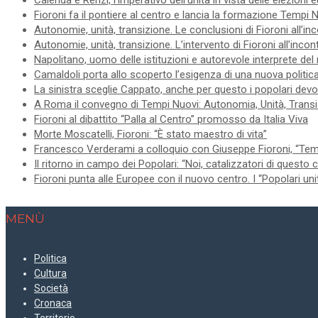
Calenda e Renzi, l’imperativo dell’unità in vista delle elezioni
Fioroni fa il pontiere al centro e lancia la formazione Tempi 
Autonomie, unità, transizione. Le conclusioni di Fioroni all’in
Autonomie, unità, transizione. L’intervento di Fioroni all’inco
Napolitano, uomo delle istituzioni e autorevole interprete del
Camaldoli porta allo scoperto l’esigenza di una nuova politica
La sinistra sceglie Cappato, anche per questo i popolari devo
A Roma il convegno di Tempi Nuovi: Autonomia, Unità, Trans
Fioroni al dibattito “Palla al Centro” promosso da Italia Viva
Morte Moscatelli, Fioroni: “È stato maestro di vita”
Francesco Verderami a colloquio con Giuseppe Fioroni, “Tempi
Il ritorno in campo dei Popolari: “Noi, catalizzatori di questo
Fioroni punta alle Europee con il nuovo centro. I “Popolari uni
MENÙ
Politica
Cultura
Società
Cronaca
Territorio