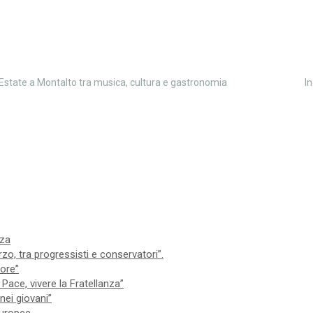
Estate a Montalto tra musica, cultura e gastronomia
I
nza
zo, tra progressisti e conservatori”.
iore”
Pace, vivere la Fratellanza”
nei giovani”