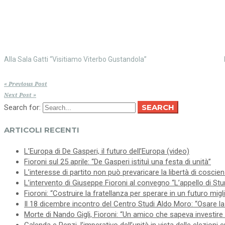
una
nuova
nuova
finestra)
finestra)
Alla Sala Gatti “Visitiamo Viterbo Gustandola”
« Previous Post
Next Post »
SEARCH
Search for:
ARTICOLI RECENTI
L’Europa di De Gasperi, il futuro dell’Europa (video)
Fioroni sul 25 aprile: “De Gasperi istituì una festa di unità”
L’interesse di partito non può prevaricare la libertà di coscie
L’intervento di Giuseppe Fioroni al convegno “L’appello di Stur
Fioroni: “Costruire la fratellanza per sperare in un futuro migl
Il 18 dicembre incontro del Centro Studi Aldo Moro: “Osare la 
Morte di Nando Gigli, Fioroni: “Un amico che sapeva investire 