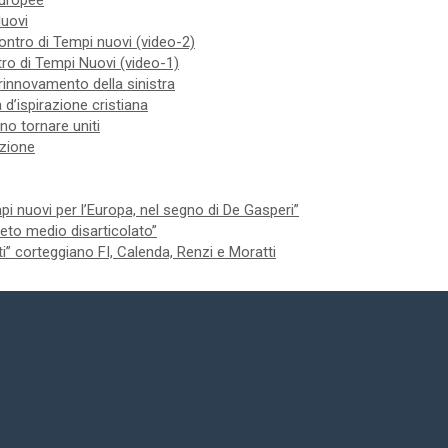
 europee
Nuovi
contro di Tempi nuovi (video-2)
ntro di Tempi Nuovi (video-1)
 rinnovamento della sinistra
 d’ispirazione cristiana
no tornare uniti
izione
 nuovi per l’Europa, nel segno di De Gasperi”
 ceto medio disarticolato”
ti” corteggiano FI, Calenda, Renzi e Moratti