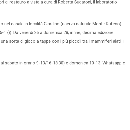
i di restauro a vista a cura di Roberta Sugaroni, il laboratorio
no nel casale in località Giardino (riserva naturale Monte Rufeno)
15-17)). Da venerdì 26 a domenica 28, infine, decima edizione
a sorta di gioco a tappe con i più piccoli tra i mammiferi alati, i
ì al sabato in orario 9-13/16-18.30) e domenica 10-13. Whatsapp e