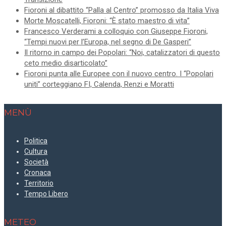
Fioroni al dibattito “Palla al Centro” promosso da Italia Viva
Morte Moscatelli, Fioroni: “È stato maestro di vita”
Francesco Verderami a colloquio con Giuseppe Fioroni,
“Tempi nuovi per l’Europa, nel segno di De Gasperi”
Il ritorno in campo dei Popolari: “Noi, catalizzatori di questo
ceto medio disarticolato”
Fioroni punta alle Europee con il nuovo centro. I “Popolari
uniti” corteggiano FI, Calenda, Renzi e Moratti
MENÙ
Politica
Cultura
Società
Cronaca
Territorio
Tempo Libero
METEO