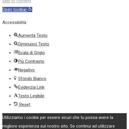
top
Skip to content
Open toolbar
Accessibilità
Aumenta Testo
Diminuisci Testo
Scala di Grigio
Più Contrasto
Negativo
Sfondo Bianco
Evidenzia Link
Testo Legibile
Reset
Utilizziamo i cookie per essere sicuri che tu possa avere la
migliore esperienza sul nostro sito. Se continui ad utilizzare