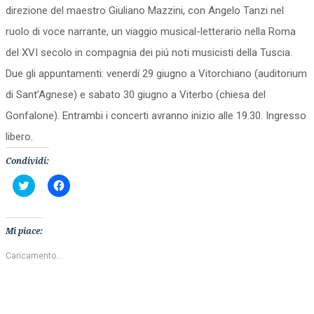
direzione del maestro Giuliano Mazzini, con Angelo Tanzi nel
ruolo di voce narrante, un viaggio musical-letterario nella Roma
del XVI secolo in compagnia dei piú noti musicisti della Tuscia.
Due gli appuntamenti: venerdí 29 giugno a Vitorchiano (auditorium
di Sant’Agnese) e sabato 30 giugno a Viterbo (chiesa del
Gonfalone). Entrambi i concerti avranno inizio alle 19.30. Ingresso
libero.
Condividi:
Fai
Fai
clic
clic
qui
per
per
condividere
condividere
su
su
Facebook
Mi piace:
Twitter
(Si
(Si
apre
apre
in
Caricamento...
in
una
una
nuova
nuova
finestra)
finestra)