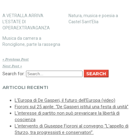
A VETRALLA ARRIVA
Natura, musica e poesia a
L’ESTATE DI
Castel Sant’Elia
OPERAEXTRAVAGANZA
Musica da camera a
Ronciglione, parte la rassegna
« Previous Post
Next Post »
SEARCH
Search for:
ARTICOLI RECENTI
L’Europa di De Gasperi, il futuro dell’Europa (video)
Fioroni sul 25 aprile: “De Gasperi istituì una festa di unità”
L’interesse di partito non può prevaricare la libertà di
coscienza
L’intervento di Giuseppe Fioroni al convegno “L’appello di
Sturzo, tra progressisti e conservatori”.