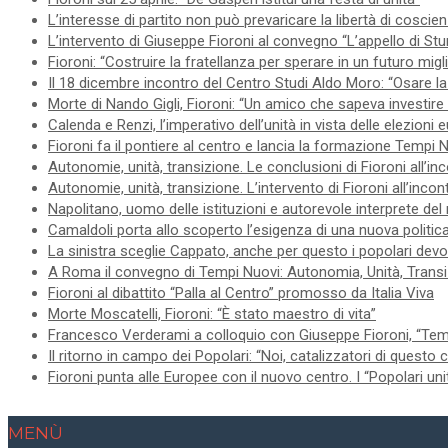
L’interesse di partito non può prevaricare la libertà di coscie
L’intervento di Giuseppe Fioroni al convegno “L’appello di Stur
Fioroni: “Costruire la fratellanza per sperare in un futuro migl
Il 18 dicembre incontro del Centro Studi Aldo Moro: “Osare la 
Morte di Nando Gigli, Fioroni: “Un amico che sapeva investire 
Calenda e Renzi, l’imperativo dell’unità in vista delle elezioni
Fioroni fa il pontiere al centro e lancia la formazione Tempi 
Autonomie, unità, transizione. Le conclusioni di Fioroni all’in
Autonomie, unità, transizione. L’intervento di Fioroni all’inco
Napolitano, uomo delle istituzioni e autorevole interprete del
Camaldoli porta allo scoperto l’esigenza di una nuova politica
La sinistra sceglie Cappato, anche per questo i popolari devo
A Roma il convegno di Tempi Nuovi: Autonomia, Unità, Trans
Fioroni al dibattito “Palla al Centro” promosso da Italia Viva
Morte Moscatelli, Fioroni: “È stato maestro di vita”
Francesco Verderami a colloquio con Giuseppe Fioroni, “Tempi
Il ritorno in campo dei Popolari: “Noi, catalizzatori di questo
Fioroni punta alle Europee con il nuovo centro. I “Popolari uni
MENÙ