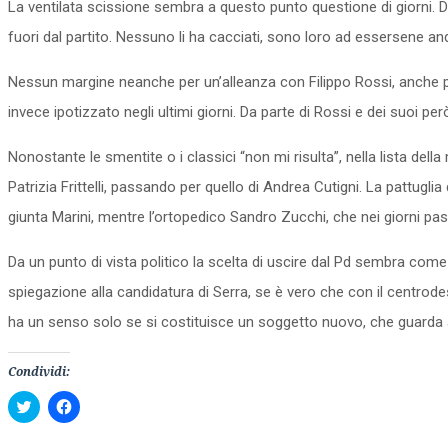
La ventilata scissione sembra a questo punto questione di giorni. Di
fuori dal partito. Nessuno li ha cacciati, sono loro ad essersene and
Nessun margine neanche per un’alleanza con Filippo Rossi, anche per
invece ipotizzato negli ultimi giorni. Da parte di Rossi e dei suoi p
Nonostante le smentite o i classici “non mi risulta”, nella lista dell
Patrizia Frittelli, passando per quello di Andrea Cutigni. La pattu
giunta Marini, mentre l’ortopedico Sandro Zucchi, che nei giorni passat
Da un punto di vista politico la scelta di uscire dal Pd sembra come
spiegazione alla candidatura di Serra, se è vero che con il centrode
ha un senso solo se si costituisce un soggetto nuovo, che guarda a s
Condividi:
Fai
Fai
clic
clic
qui
per
per
condividere