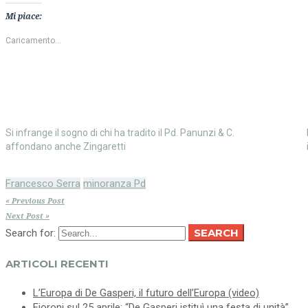
condividere
su
su
Facebook
Mi piace:
Twitter
(Si
(Si
apre
apre
in
Caricamento...
in
una
una
nuova
nuova
finestra)
finestra)
Si infrange il sogno di chi ha tradito il Pd. Panunzi & C.
affondano anche Zingaretti
Francesco Serra
minoranza Pd
« Previous Post
Next Post »
SEARCH
Search for:
ARTICOLI RECENTI
L’Europa di De Gasperi, il futuro dell’Europa (video)
Fioroni sul 25 aprile: “De Gasperi istituì una festa di unità”