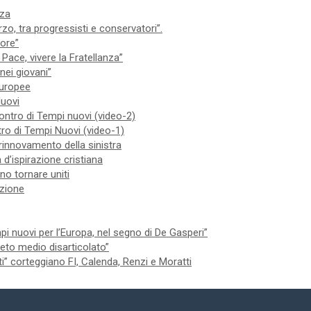
nza
zo, tra progressisti e conservatori”.
iore”
Pace, vivere la Fratellanza”
nei giovani”
 europee
Nuovi
contro di Tempi nuovi (video-2)
ntro di Tempi Nuovi (video-1)
 rinnovamento della sinistra
 d’ispirazione cristiana
no tornare uniti
izione
 nuovi per l’Europa, nel segno di De Gasperi”
 ceto medio disarticolato”
ti” corteggiano FI, Calenda, Renzi e Moratti