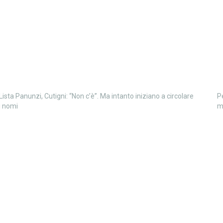
Lista Panunzi, Cutigni: “Non c’è”. Ma intanto iniziano a circolare
P
i nomi
m