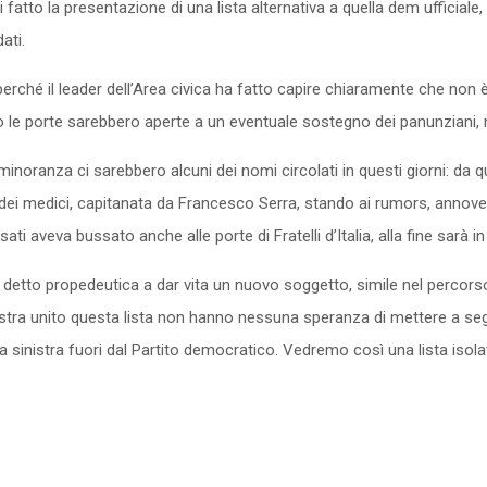
 fatto la presentazione di una lista alternativa a quella dem ufficial
ati.
ché il leader dell’Area civica ha fatto capire chiaramente che non è 
erò le porte sarebbero aperte a un eventuale sostegno dei panunziani, m
a minoranza ci sarebbero alcuni dei nomi circolati in questi giorni: da
glia dei medici, capitanata da Francesco Serra, stando ai rumors, anno
i aveva bussato anche alle porte di Fratelli d’Italia, alla fine sarà in 
 detto propedeutica a dar vita un nuovo soggetto, simile nel percorso
stra unito questa lista non hanno nessuna speranza di mettere a segno 
inistra fuori dal Partito democratico. Vedremo così una lista isolata,